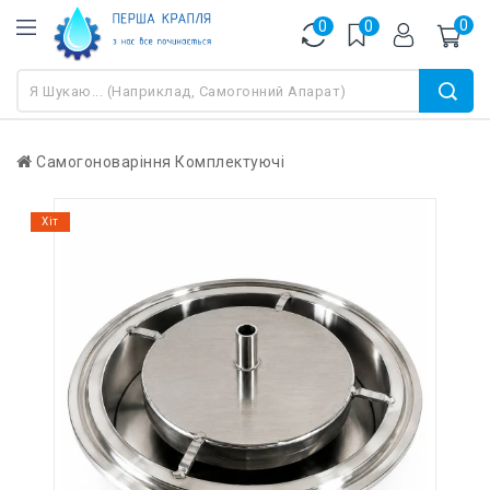
0
0
0
Самогоноваріння
Комплектуючі
Хіт