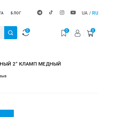
UA
/
RU
ТА
БЛОГ
0
0
0
НЫЙ 2" КЛАМП МЕДНЫЙ
тзыв